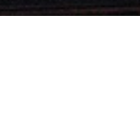
Dans un décor bleuté d’une sobriété exemplaire, chaque jeune danseur